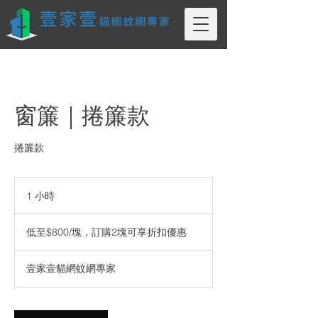
窗簾｜捲簾款
捲簾款
1 小時
1
小
低
至
低至$800/塊，訂購2塊可享折扣優惠
$800/
塊，
訂
壹家壹貓網蚊網專家
購
2
塊
可
享
折