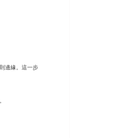
則邊緣。這一步
。