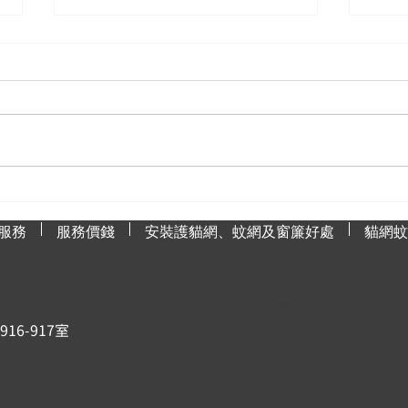
為什麼蚊網是防治蚊子的最佳
如何
選擇？
漬？
服務
服務價錢
安裝護貓網、蚊網及窗簾好處
貓網蚊
限時優惠，立即
6-917室
壹家壹貓