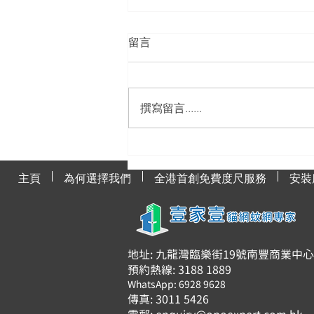
留言
撰寫留言......
貓網與貓咪健康的關聯
主頁
為何選擇我們
全港首創免費度尺服務
安裝
地址: 九龍灣臨樂街19號南豐商業中心91
預約熱線: 3188 1889
WhatsApp: 6928 9628
傳真: 3011 5426