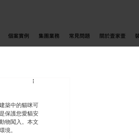
個案實例
集團業務
常見問題
關於壹家壹
建築中的貓咪可
是保護您愛貓安
動物闖入。本文
環境。