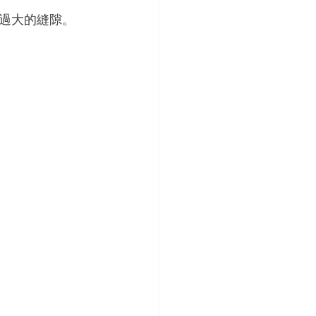
過大的縫隙。