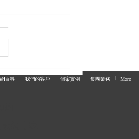
處理貓網上的毛髮與污
網百科
我們的客戶
個案實例
集團業務
More
預約
網蚊網專
家