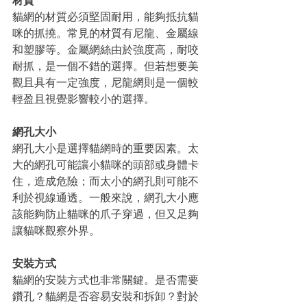
材質
貓網的材質必須堅固耐用，能夠抵抗貓
咪的抓撓。常見的材質有尼龍、金屬線
和塑膠等。金屬網絲由於強度高，耐咬
耐抓，是一個不錯的選擇。但若想要美
觀且具有一定強度，尼龍網則是一個較
輕盈且視覺影響較小的選擇。
網孔大小
網孔大小是選擇貓網時的重要因素。太
大的網孔可能讓小貓咪的頭部或身體卡
住，造成危險；而太小的網孔則可能不
利於視線通透。一般來說，網孔大小應
該能夠防止貓咪的爪子穿過，但又足夠
讓貓咪觀察外界。
安裝方式
貓網的安裝方式也非常關鍵。是否需要
鑽孔？貓網是否容易安裝和拆卸？對於