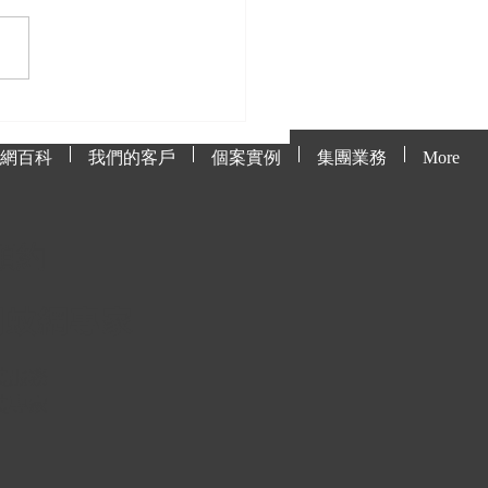
處理貓網上的毛髮與污
網百科
我們的客戶
個案實例
集團業務
More
預約
網蚊網專
家
裝服
務
裝專
家