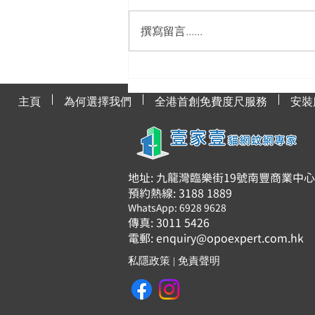
撰寫留言......
貓網與貓咪健康的關聯
主頁
為何選擇我們
全港首創免費度尺服務
安裝
地址: 九龍灣臨樂街19號南豐商業中心91
預約熱線: 3188 1889
WhatsApp: 6928 9628
傳真: 3011 5426
電郵:
enquiry@opoexpert.com.hk
私隱政策
|
免責聲明