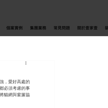
個案實例
集團業務
常見問題
關於壹家壹
強，愛好高處的
都必須考慮的事
將貓網與窗簾協