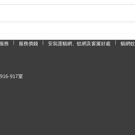
為什麼蚊網是防治蚊子的最佳
如何
選擇？
漬？
服務
服務價錢
安裝護貓網、蚊網及窗簾好處
貓網蚊
限時優惠，立即
6-917室
壹家壹貓
專業貓網、蚊網及窗簾安
你的貓網、蚊網及窗簾安
查詢熱線: 3188 1889
WhatsApp: 6928 9628