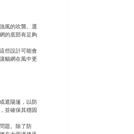
強風的吹襲。選
網的底部有足夠
這些設計可能會
讓貓網在風中更
或遮陽篷，以防
，並確保其穩固
問題。除了防