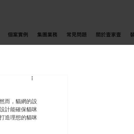
個案實例
集團業務
常見問題
關於壹家壹
然而，貓網的設
設計能確保貓咪
打造理想的貓咪