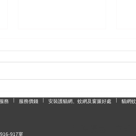
為什麼蚊網是防治蚊子的最佳
如何
選擇？
漬？
服務
服務價錢
安裝護貓網、蚊網及窗簾好處
貓網蚊
限時優惠，立即
6-917室