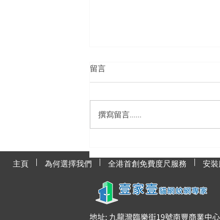
留言
撰寫留言......
貓網與貓咪健康的關聯
主頁
為何選擇我們
全港首創免費度尺服務
安裝
地址: 九龍灣臨樂街19號南豐商業中心91