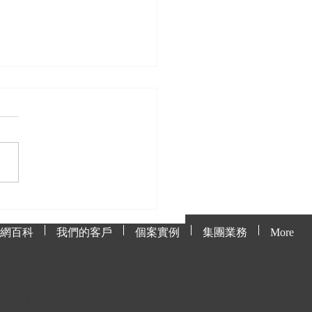
處理貓網上的毛髮與污
網百科
我們的客戶
個案實例
集團業務
More
預約