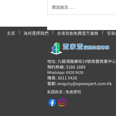
撰寫留言......
貓網與貓咪健康的關聯
主頁
為何選擇我們
全港首創免費度尺服務
安裝
地址: 九龍灣臨樂街19號南豐商業中心91
預約熱線: 3188 1889
WhatsApp: 6928 9628
傳真: 3011 5426
電郵:
enquiry@opoexpert.com.hk
私隱政策
|
免責聲明