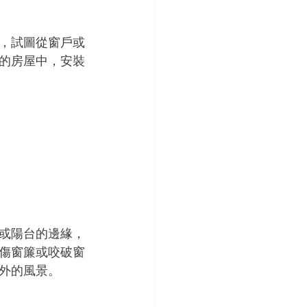
，試圖從窗戶或
的房屋中，安裝
或陽台的邊緣，
傷窗簾或咬破窗
外的風景。