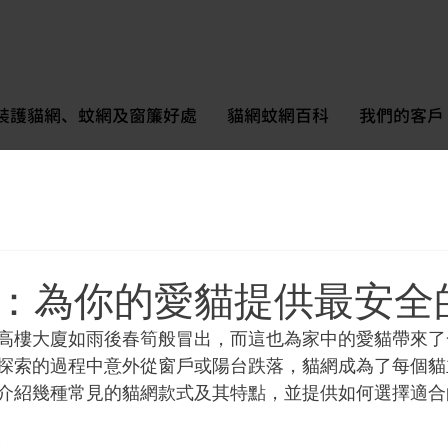
裝護貓網、蚊網及窗簾好處
貓網蚊網百科
我們的客戶
：為你的愛貓提供最安全
高樓大廈如雨後春筍般冒出，而這也為家中的愛貓帶來了
探索的過程中意外從窗戶或陽台跌落，貓網成為了每個貓
介紹幾種常見的貓網款式及其特點，並提供如何選擇適合