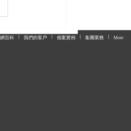
處理貓網上的毛髮與污
網百科
我們的客戶
個案實例
集團業務
More
預約
網蚊網專
家
裝服
務
裝專
家