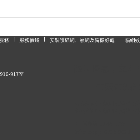
為什麼蚊網是防治蚊子的最佳
如何
選擇？
漬？
服務
服務價錢
安裝護貓網、蚊網及窗簾好處
貓網蚊
限時優惠，立即
6-917室
壹家壹貓
專業貓網、蚊網及窗簾安
你的貓網、蚊網及窗簾安
查詢熱線: 3188 1889
WhatsApp: 6928 9628