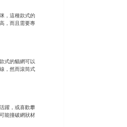
咪，這種款式的
高，而且需要專
款式的貓網可以
線，然而滾筒式
活躍，或喜歡攀
可能撞破網狀材