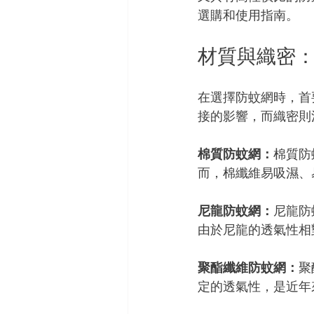
選購和使用指南。
材質與織密
在選擇防蚊網時，首
接的影響，而織密則
棉質防蚊網：
棉質防
而，棉纖維易吸濕、
尼龍防蚊網：
尼龍防
由於尼龍的透氣性相
聚酯纖維防蚊網：
聚
定的透氣性，是近年