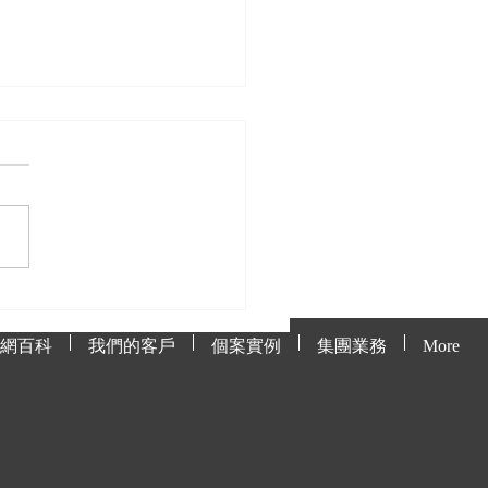
處理貓網上的毛髮與污
網百科
我們的客戶
個案實例
集團業務
More
預約