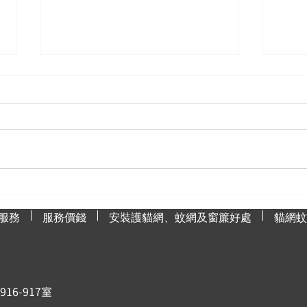
為什麼蚊網是防治蚊子的最佳
如何
選擇？
漬？
服務
服務價錢
安裝護貓網、蚊網及窗簾好處
貓網蚊
限時優惠，立即
6-917室