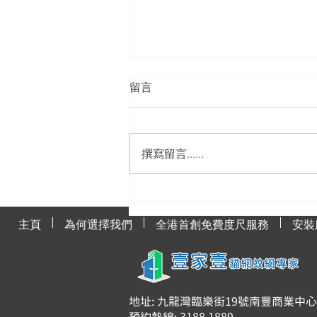
留言
撰寫留言......
貓網與貓咪健康的關聯
主頁
為何選擇我們
全港首創免費度尺服務
安裝
地址: 九龍灣臨樂街19號南豐商業中心91
預約熱線: 3188 1889