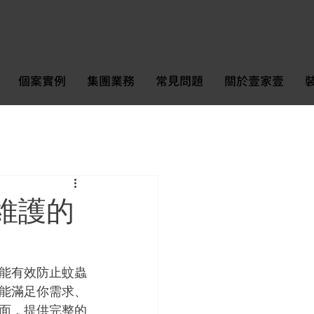
個案實例
集團業務
常見問題
關於壹家壹
維護的
能有效防止蚊蟲
能滿足你需求、
面，提供完整的