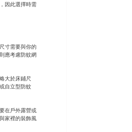
，因此選擇時需
尺寸需要與你的
則應考慮防蚊網
略大於床鋪尺
或自立型防蚊
要在戶外露營或
與家裡的裝飾風