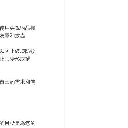
使用尖銳物品接
灰塵和蚊蟲。
以防止破壞防蚊
止其變形或褪
自己的需求和使
的目標是為您的