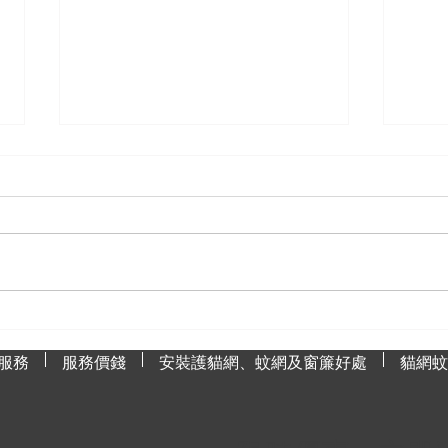
為什麼蚊網是防治蚊子的最佳
如何
選擇？
漬？
服務
服務價錢
安裝護貓網、蚊網及窗簾好處
貓網蚊