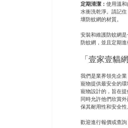
定期清潔：
使用溫和
水衝洗乾淨。請記住
壞防蚊網的材質。
安裝和維護防蚊網是
防蚊網，並且定期進
「壹家壹貓
我們是業界領先企業
寵物提供最安全的環
寵物設計的，旨在提
同時允許他們欣賞外
保其耐用性和安全性
歡迎進行報價或查詢