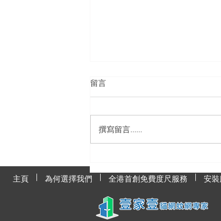
留言
撰寫留言......
貓網與貓咪健康的關聯
主頁
為何選擇我們
全港首創免費度尺服務
安裝