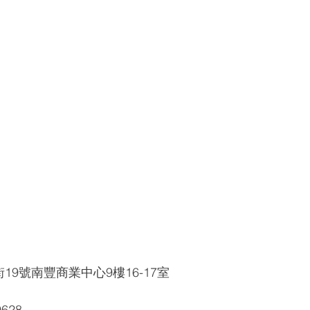
19號南豐商業中心9樓16-17室
9628