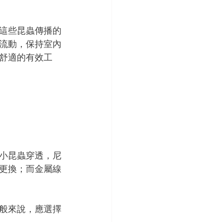
這些昆蟲傳播的
流動，保持室內
舒適的有效工
小昆蟲穿透，尼
更換；而金屬線
般來說，應選擇