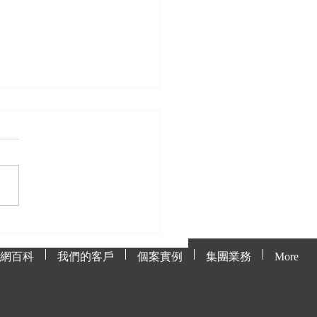
處理貓網上的毛髮與污
網百科
我們的客戶
個案實例
集團業務
More