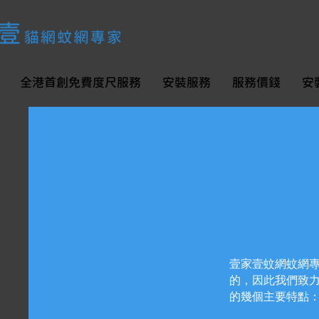
全港首創免費度尺服務
安裝服務
服務價錢
安
壹家壹蚊網蚊網
的，因此我們致
的幾個主要特點