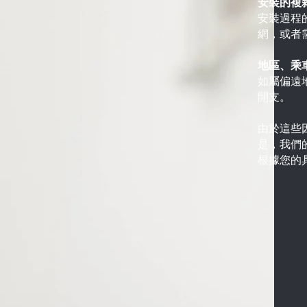
安裝的複
安裝過程
網，或者
地區、乘
如屬偏遠
開支。
由於這些
是，我們
根據您的