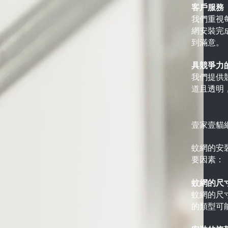
客戶服務
我們重視
網安裝完
到滿意。
具競爭力
我們提供
道且透明
壹家壹貓
蚊網的安
要因素：
蚊網的尺
蚊網的尺
的類型可