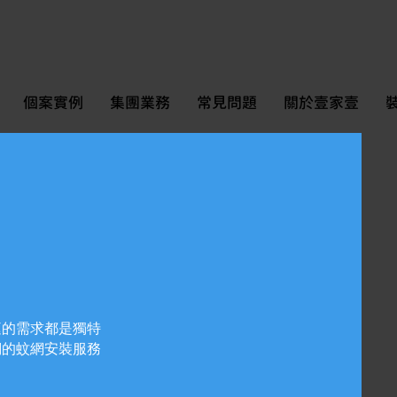
個案實例
集團業務
常見問題
關於壹家壹
庭的需求都是獨特
們的蚊網安裝服務