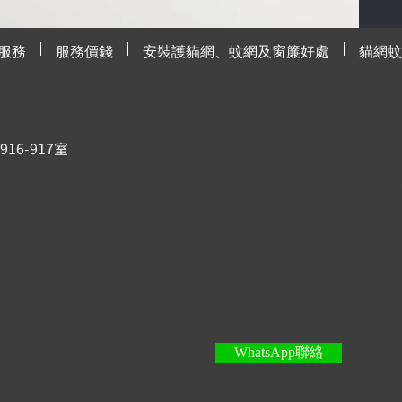
服務
服務價錢
安裝護貓網、蚊網及窗簾好處
貓網蚊
限時優惠，立即
6-917室
壹家壹貓
專業貓網、蚊網及窗簾安
你的貓網、蚊網及窗簾安
查詢熱線: 3188 1889
WhatsApp: 6928 9628
WhatsApp聯絡