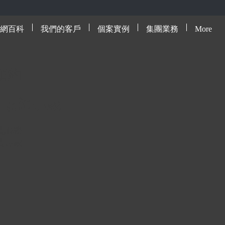
網百科
我們的客戶
個案實例
集團業務
More
預約
網蚊網專
家
裝服
務
裝專
家