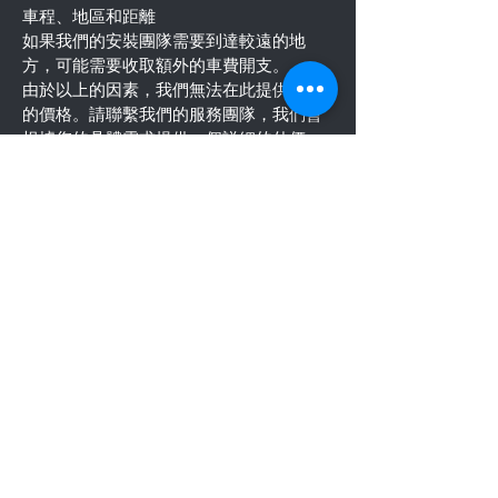
車程、地區和距離
如果我們的安裝團隊需要到達較遠的地
方，可能需要收取額外的車費開支。
由於以上的因素，我們無法在此提供具體
的價格。請聯繫我們的服務團隊，我們會
根據您的具體需求提供一個詳細的估價。
我們承諾我們的價格將是公道且透明的，
並且我們的產品和服務將提供最大的價
值。我們期待有機會為您服務！
查詢報價
地址: 九龍灣臨樂街19號南豐商業中心916-917室