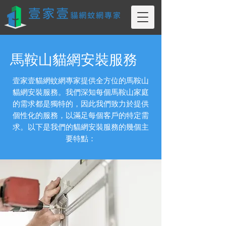
馬鞍山貓網安裝服務
壹家壹貓網蚊網專家提供全方位的馬鞍山
貓網安裝服務。我們深知每個馬鞍山家庭
的需求都是獨特的，因此我們致力於提供
個性化的服務，以滿足每個客戶的特定需
求。以下是我們的貓網安裝服務的幾個主
要特點：