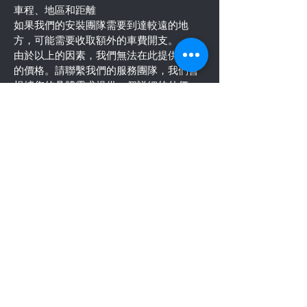
車程、地區和距離
如果我們的安裝團隊需要到達較遠的地
方，可能需要收取額外的車費開支。
由於以上的因素，我們無法在此提供具體
的價格。請聯繫我們的服務團隊，我們會
根據您的具體需求提供一個詳細的估價。
我們承諾我們的價格將是公道且透明的，
並且我們的產品和服務將提供最大的價
值。我們期待有機會為您服務！
查詢報價
地址: 九龍灣臨樂街19號南豐商業中心916-917室