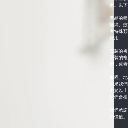
定。以下
產品的種
貓網、蚊
者特殊類
費用。
安裝的複
安裝的複
網，或者
車程、地
如果我們
由於以上
我們會根
我們承諾
的價值。