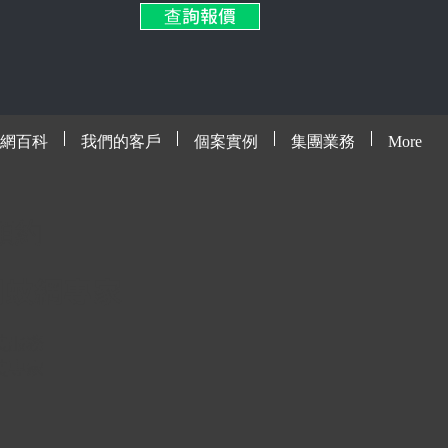
查詢報價
網百科
我們的客戶
個案實例
集團業務
More
預約
網蚊網專
家
裝服
務
裝專
家