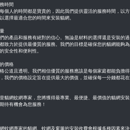
務時間
每個人的時間都是寶貴的，因此我們提供靈活的服務時間，以方
以選擇最適合您的時間來安裝貓網。
量
們的產品和服務有絕對的信心。無論是材料的選擇還是安裝的過
都致力於提供最優質的服務。我們的目標是確保您的貓網能夠為
的安全性和便利性。
力的價格
格公道且透明。我們相信優質的服務應該是每個家庭都能負擔得
，我們的價格設定旨在提供最大的價值，並確保每一分錢都花在
壹貓網蚊網專家，您將獲得最專業、最便捷、最價值的貓網安裝
期待有機會為您服務！
網蚊網專家的貓網、蚊網及窗簾的安裝收費會根據多種因素來決