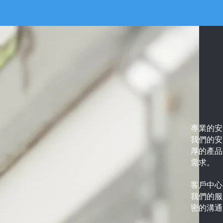
專業的安
我們的安
厚的產品
需求。
客戶中心
我們的服
密的溝通