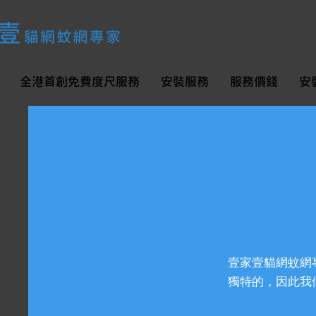
全港首創免費度尺服務
安裝服務
服務價錢
安
壹家壹貓網蚊網
獨特的，因此我