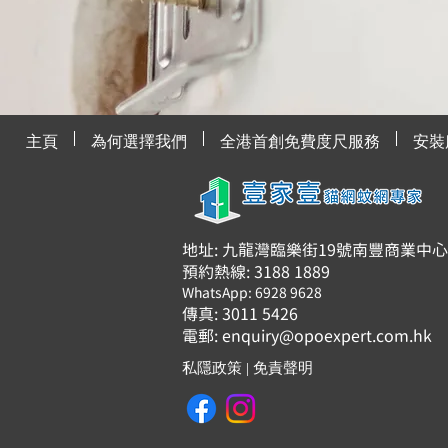
主頁
為何選擇我們
全港首創免費度尺服務
安裝
地址: 九龍灣臨樂街19號南豐商業中心91
預約熱線: 3188 1889
WhatsApp: 6928 9628
傳真: 3011 5426
電郵:
enquiry@opoexpert.com.hk
私隱政策
|
免責聲明