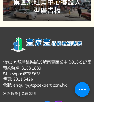
集團於旺角中心擺設大
型廣告板
地址: 九龍灣臨樂街19號南豐商業中心916-917室
預約熱線: 3188 1889
WhatsApp: 6928 9628
傳真:
3011 5426
電郵:
enquiry@opoexpert.com.hk
私隱政策
|
免責聲明
限時優惠，立即預約
壹家壹貓網蚊網專
家